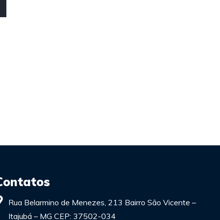
Contatos
Rua Belarmino de Menezes, 213 Bairro São Vicente –
Itajubá – MG CEP: 37502-034