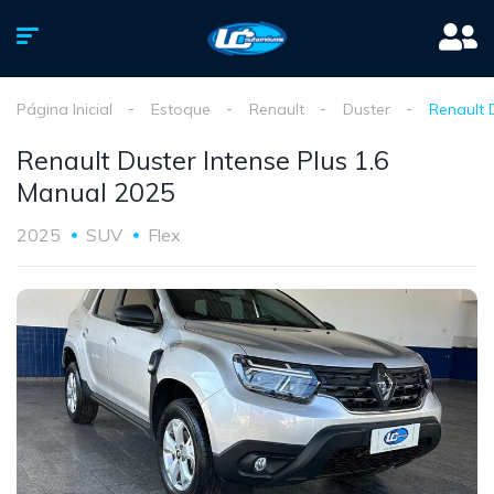
Página Inicial
Estoque
Renault
Duster
Renault 
Renault Duster Intense Plus 1.6
Manual 2025
2025
SUV
Flex