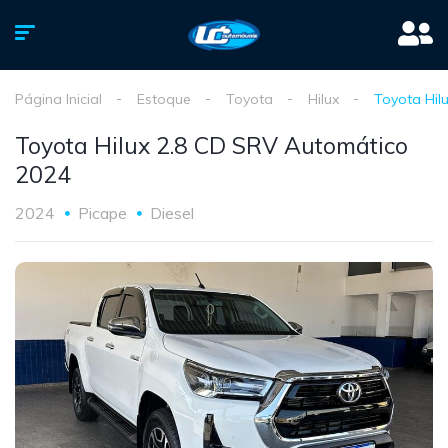
Página Inicial
Estoque
Toyota
Hilux
Toyota Hil
Toyota Hilux 2.8 CD SRV Automático
2024
2024
Picape
Diesel