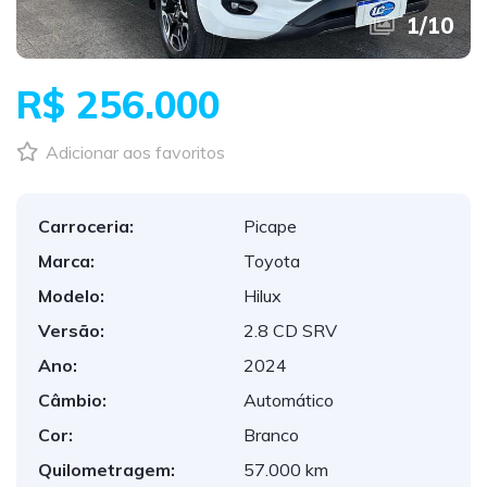
1
/
10
R$ 256.000
Adicionar aos favoritos
Carroceria:
Picape
Marca:
Toyota
Modelo:
Hilux
Versão:
2.8 CD SRV
Ano:
2024
Câmbio:
Automático
Cor:
Branco
Quilometragem:
57.000 km