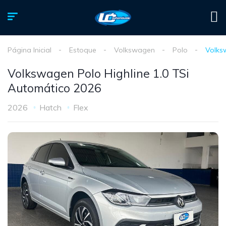
Página Inicial
Estoque
Volkswagen
Polo
Volks
Volkswagen Polo Highline 1.0 TSi
Automático 2026
2026
Hatch
Flex