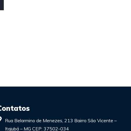
Contatos
Rua Belarmino de Menezes, 213 Bairro São Vicente –
Itajubá – MG CEP: 37502-034